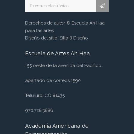
A
l
Derechos de autor © Escuela Ah Haa
para las artes
t
Diseño del sitio:
Silla 8 Diseño
e
r
Escuela de Artes Ah Haa
n
a
155 oeste de la avenida del Pacífico
t
i
apartado de correos 1590
v
e
Telururo, CO 81435
:
970.728.3886
Academia Americana de